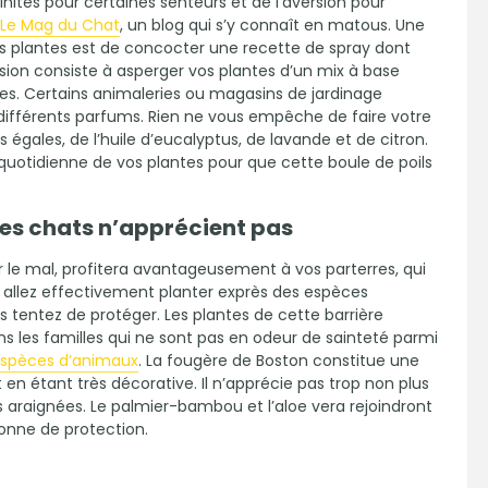
inités pour certaines senteurs et de l’aversion pour
Le Mag du Chat
, un blog qui s’y connaît en matous. Une
os plantes est de concocter une recette de spray dont
asion consiste à asperger vos plantes d’un mix à base
ées. Certains animaleries ou magasins de jardinage
 différents parfums. Rien ne vous empêche de faire votre
gales, de l’huile d’eucalyptus, de lavande et de citron.
uotidienne de vos plantes pour que cette boule de poils
les chats n’apprécient pas
r le mal, profitera avantageusement à vos parterres, qui
 allez effectivement planter exprès des espèces
 tentez de protéger. Les plantes de cette barrière
ns les familles qui ne sont pas en odeur de sainteté parmi
spèces d’animaux
. La fougère de Boston constitue une
t en étant très décorative. Il n’apprécie pas trop non plus
s araignées. Le palmier-bambou et l’aloe vera rejoindront
nne de protection.