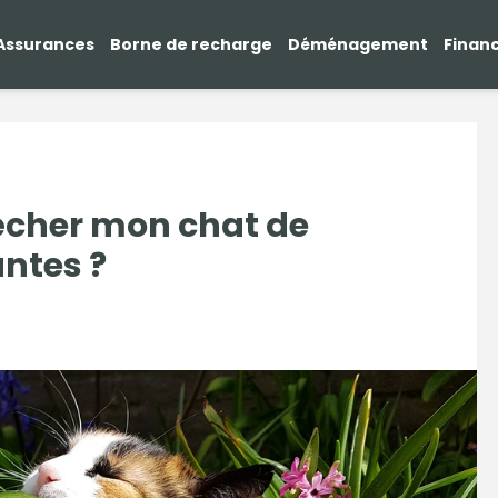
Assurances
Borne de recharge
Déménagement
Finan
her mon chat de
antes ?