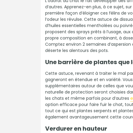
L’odorat du chat le fait développer des aff
d’autres. Apprenez-en plus, à ce sujet, sur
première façon d’éloigner ces félins de v
l’odeur les révulse. Cette astuce de dissu
d’huiles essentielles mentholées ou poivr
proposent des sprays prêts à l’usage, aux
propre composition en combinant, à doses é
Comptez environ 2 semaines d’aspersion q
déserte les alentours des pots.
Une barrière de plantes que 
Cette astuce, revenant à traiter le mal pa
gagneront en étendue et en variété. Vous
supplémentaires autour de celles que vous
naturelle de protection seront choisies da
les chats et même parfois pour d’autres
e
option efficace pour faire fuir le chat, tou
tout ce qui est plantes serpents et plante
également avantageusement cette couro
Verdurer en hauteur