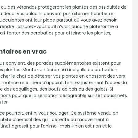
ou des vérandas protègeront les plantes des assiduités de
la déco. Vos balcons peuvent parfaitement abriter un
ucculentes ont leur place partout où vous avez besoin
rendre : assurez-vous qu’il n’y ait aucune plateforme à
ait tenter des acrobaties pour atteindre les plantes,
taires en vrac
s convient, des parades supplémentaires existent pour
os plantes. Montez un écran ou une grille de protection
êcher le chat de déterrer vos plantes en chassant des vers
a matrice une litière d’appoint. Limitez justement l’accès du
c des coquillages, des bouts de bois ou des galets. Si
ctions pour que la sensation désagréable sur ses coussinets
ster.
ce pourrait, enfin, vous soulager. Ce système vendu en
subite d’aérosol dès qu’il détecte du mouvement à
net agressif pour l’animal, mais il n’en est rien et le